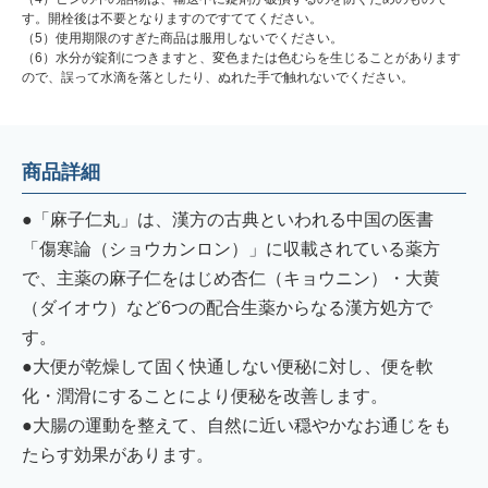
す。開栓後は不要となりますのですててください。
（5）使用期限のすぎた商品は服用しないでください。
（6）水分が錠剤につきますと、変色または色むらを生じることがあります
ので、誤って水滴を落としたり、ぬれた手で触れないでください。
商品詳細
●「麻子仁丸」は、漢方の古典といわれる中国の医書
「傷寒論（ショウカンロン）」に収載されている薬方
で、主薬の麻子仁をはじめ杏仁（キョウニン）・大黄
（ダイオウ）など6つの配合生薬からなる漢方処方で
す。
●大便が乾燥して固く快通しない便秘に対し、便を軟
化・潤滑にすることにより便秘を改善します。
●大腸の運動を整えて、自然に近い穏やかなお通じをも
たらす効果があります。