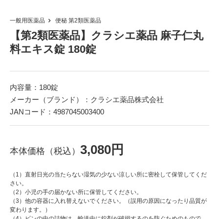
一般用医薬品
便秘
第2類医薬品
【第2類医薬品】クラシエ薬品 麻子仁丸
料エキス錠 180錠
内容量：180錠
メーカー（ブランド）：クラシエ薬品株式会社
JANコード：4987045003400
3,080円
本体価格（税込）
（1）直射日光の当たらない湿気の少ない涼しい所に密栓して保管してくだ
さい。
（2）小児の手の届かない所に保管してください。
（3）他の容器に入れ替えないでください。（誤用の原因になったり品質が
変わります。）
（4）ビンの中の詰物は、輸送中に錠剤が破損するのを防ぐためのもので