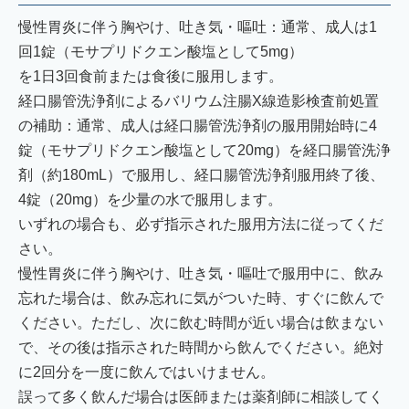
慢性胃炎に伴う胸やけ、吐き気・嘔吐：通常、成人は1
回1錠（モサプリドクエン酸塩として5mg）
を1日3回食前または食後に服用します。
経口腸管洗浄剤によるバリウム注腸X線造影検査前処置
の補助：通常、成人は経口腸管洗浄剤の服用開始時に4
錠（モサプリドクエン酸塩として20mg）を経口腸管洗浄
剤（約180mL）で服用し、経口腸管洗浄剤服用終了後、
4錠（20mg）を少量の水で服用します。
いずれの場合も、必ず指示された服用方法に従ってくだ
さい。
慢性胃炎に伴う胸やけ、吐き気・嘔吐で服用中に、飲み
忘れた場合は、飲み忘れに気がついた時、すぐに飲んで
ください。ただし、次に飲む時間が近い場合は飲まない
で、その後は指示された時間から飲んでください。絶対
に2回分を一度に飲んではいけません。
誤って多く飲んだ場合は医師または薬剤師に相談してく