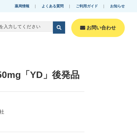
薬局情報
よくある質問
ご利用ガイド
お知らせ
お問い合わせ
零売美肌・美容
Reibai-beautyfulskin・B
0mg「YD」後発品
eauty
化粧品
Cosmetics
社