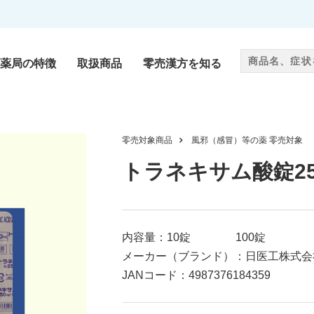
薬局の特徴
取扱商品
零売漢方を知る
零売漢方
零売対象商品
風邪（感冒）等の薬
零売対象
als
Chinese medicine
トラネキサム酸錠25
サプリメント
内容量：10錠 100錠
ug
Supplement
メーカー（ブランド）：日医工株式会
JANコード：4987376184359