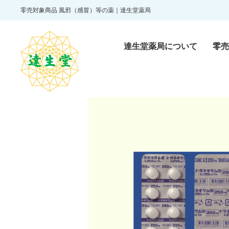
零売対象商品 風邪（感冒）等の薬｜達生堂薬局
達生堂薬局について
零売
零売医薬品
Reibai pharmaceutic
一般医薬品
Over-the-counter dr