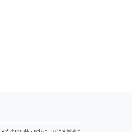
受ける疾患や年齢・症状により適宜増減さ