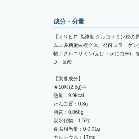
成分・分量
【オリヒロ 高純度 グルコサミン粒の
ムコ多糖蛋白複合体、発酵コラーゲン
物／グルコサミン(えび・かに由来)、結
D、葉酸
【栄養成分】
★10粒(2.5g)中
熱量：9.9kcaL
たん白質：0.8g
脂質：0.068g
炭水化物：1.52g
食塩相当量：0-0.01g
カルシウム：17mg