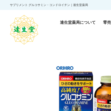
サプリメント グルコサミン・コンドロイチン｜達生堂薬局
達生堂薬局について
零売
零売医薬品
Reibai pharmaceutic
一般医薬品
Over-the-counter dr