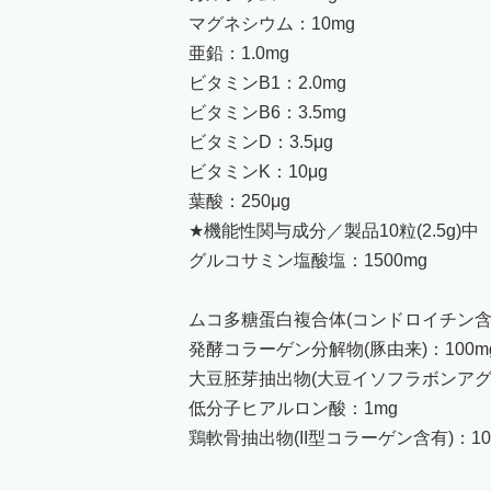
マグネシウム：10mg
亜鉛：1.0mg
ビタミンB1：2.0mg
ビタミンB6：3.5mg
ビタミンD：3.5μg
ビタミンK：10μg
葉酸：250μg
★機能性関与成分／製品10粒(2.5g)中
グルコサミン塩酸塩：1500mg
ムコ多糖蛋白複合体(コンドロイチン含有
発酵コラーゲン分解物(豚由来)：100m
大豆胚芽抽出物(大豆イソフラボンアグリコ
低分子ヒアルロン酸：1mg
鶏軟骨抽出物(II型コラーゲン含有)：10