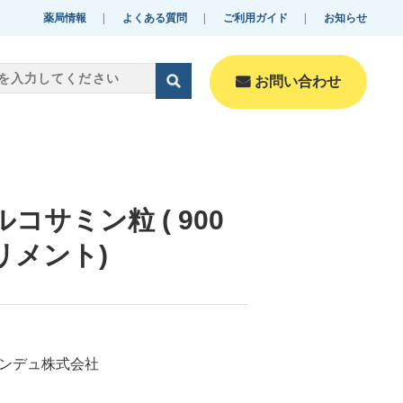
薬局情報
よくある質問
ご利用ガイド
お知らせ
お問い合わせ
零売美肌・美容
Reibai-beautyfulskin・B
コサミン粒 ( 900
eauty
プリメント)
化粧品
Cosmetics
ンデュ株式会社