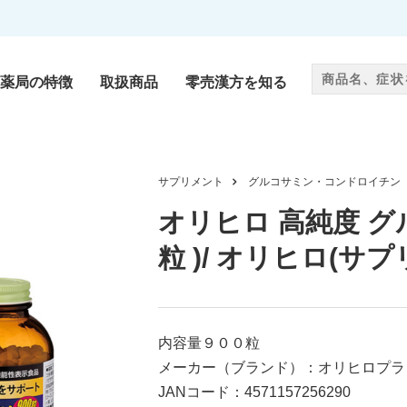
薬局の特徴
取扱商品
零売漢方を知る
零売漢方
サプリメント
グルコサミン・コンドロイチン
als
Chinese medicine
オリヒロ 高純度 グル
粒 )/ オリヒロ(サ
サプリメント
ug
Supplement
内容量９００粒
メーカー（ブランド）：オリヒロプラ
JANコード：4571157256290