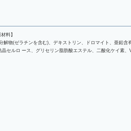
原材料】
分解物(ゼラチンを含む)、デキストリン、ドロマイト、亜鉛含
晶セルロ ース、グリセリン脂肪酸エステル、二酸化ケイ素、V.K、