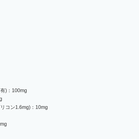
)：100mg
g
ン1.6mg)：10mg
mg