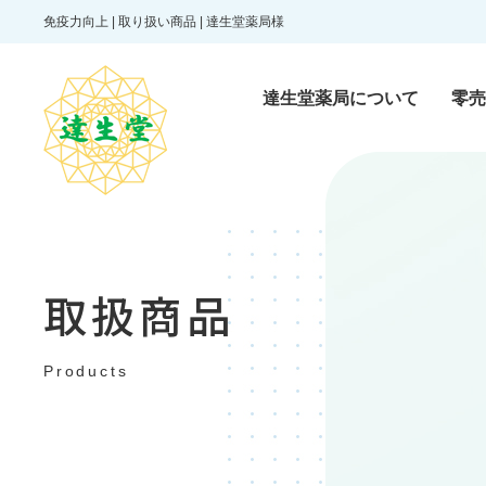
免疫力向上 | 取り扱い商品 | 達生堂薬局様
達生堂薬局について
零売
零売医薬品
Reibai pharmaceutic
取扱商品
一般医薬品
Products
Over-the-counter dr