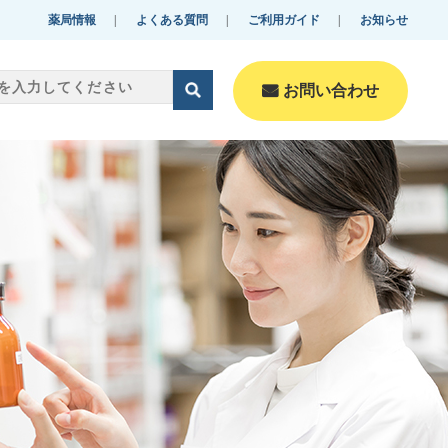
薬局情報
よくある質問
ご利用ガイド
お知らせ
お問い合わせ
零売美肌・美容
Reibai-beautyfulskin・B
eauty
化粧品
Cosmetics