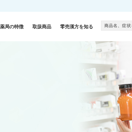
薬局の特徴
取扱商品
零売漢方を知る
零売漢方
als
Chinese medicine
サプリメント
ug
Supplement