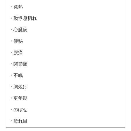
発熱
動悸息切れ
心臓病
便秘
腰痛
関節痛
不眠
胸焼け
更年期
のぼせ
疲れ目