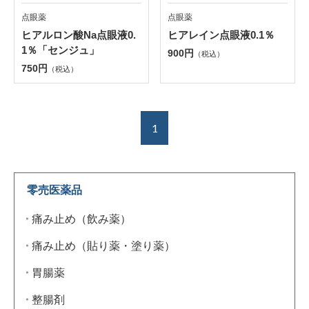
点眼薬
点眼薬
ヒアルロン酸Na点眼液0.
ヒアレイン点眼液0.1％
1％「センジュ」
900円
（税込）
750円
（税込）
1
零売医薬品
痛み止め（飲み薬）
痛み止め（貼り薬・塗り薬）
胃腸薬
整腸剤