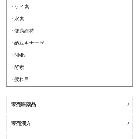
ケイ素
水素
健康維持
納豆キナーゼ
NMN
酵素
疲れ目
零売医薬品
零売漢方