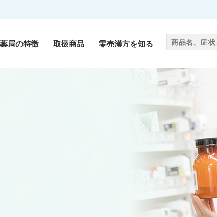
薬局の特徴
取扱商品
零売漢方を知る
零売漢方
als
Chinese medicine
サプリメント
ug
Supplement