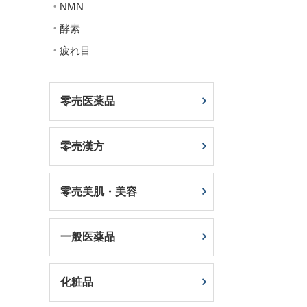
NMN
酵素
疲れ目
零売医薬品
零売漢方
零売美肌・美容
一般医薬品
化粧品