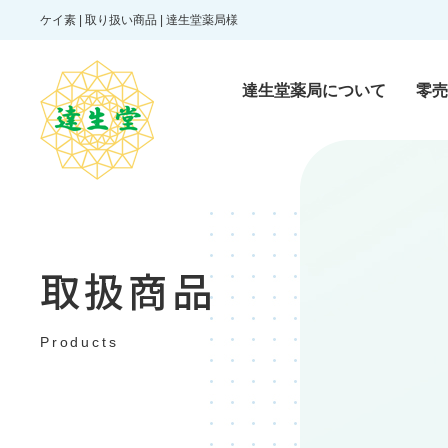
ケイ素 | 取り扱い商品 | 達生堂薬局様
達生堂薬局について
零売
零売医薬品
Reibai pharmaceutic
取扱商品
一般医薬品
Products
Over-the-counter dr