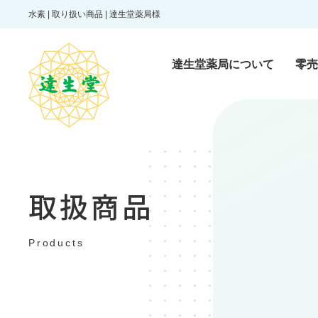
水素 | 取り扱い商品 | 達生堂薬局様
達生堂薬局について
零売
零売医薬品
Reibai pharmaceutic
取扱商品
一般医薬品
Products
Over-the-counter dr