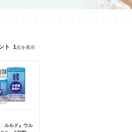
ント
1
点を表示
 ルルド』ウル