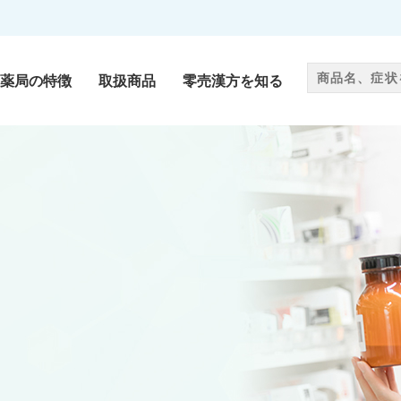
薬局の特徴
取扱商品
零売漢方を知る
零売漢方
als
Chinese medicine
サプリメント
ug
Supplement