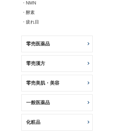
NMN
酵素
疲れ目
零売医薬品
零売漢方
零売美肌・美容
一般医薬品
化粧品