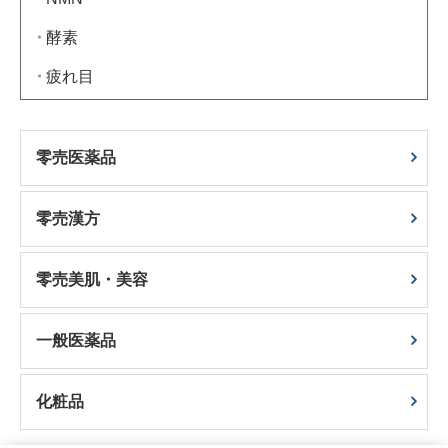
酵素
疲れ目
零売医薬品
零売漢方
零売美肌・美容
一般医薬品
化粧品