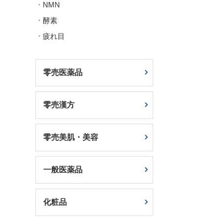
NMN
酵素
疲れ目
零売医薬品
零売漢方
零売美肌・美容
一般医薬品
化粧品