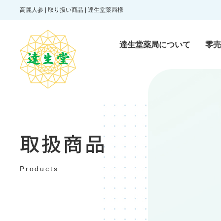
高麗人参 | 取り扱い商品 | 達生堂薬局様
達生堂薬局について
零売
零売医薬品
Reibai pharmaceutic
取扱商品
一般医薬品
Products
Over-the-counter dr