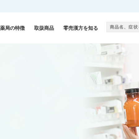
薬局の特徴
取扱商品
零売漢方を知る
零売漢方
als
Chinese medicine
サプリメント
ug
Supplement